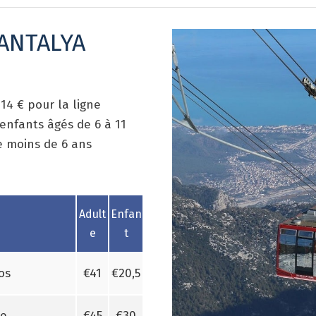
'ANTALYA
 14 € pour la ligne
enfants âgés de 6 à 11
e moins de 6 ans
Adult
Enfan
e
t
os
€41
€20,5
de
€45
€30