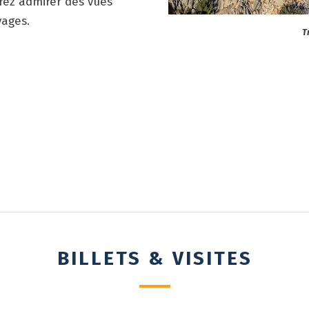
rez admirer des vues
ages.
T
BILLETS & VISITES